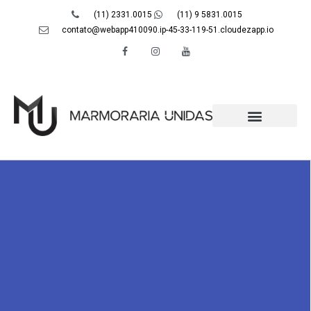
(11) 2331.0015
(11) 9 5831.0015
contato@webapp410090.ip-45-33-119-51.cloudezapp.io